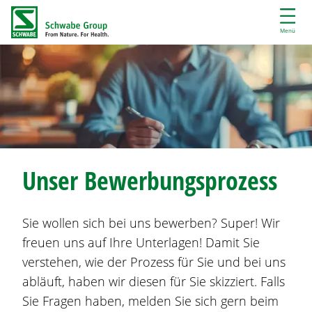
D
i
Menü
r
e
k
t
z
u
m
I
Unser Bewerbungsprozess
n
h
a
Sie wollen sich bei uns bewerben? Super! Wir
l
freuen uns auf Ihre Unterlagen! Damit Sie
t
verstehen, wie der Prozess für Sie und bei uns
abläuft, haben wir diesen für Sie skizziert. Falls
Sie Fragen haben, melden Sie sich gern beim