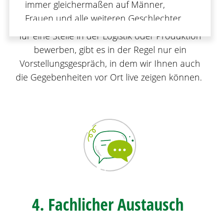
immer gleichermaßen auf Männer,
kann das erste Gespräch auch virtuell per
Frauen und alle weiteren Geschlechter.
Teams erfolgen. Wenn Sie sich beispielsweise
für eine Stelle in der Logistik oder Produktion
bewerben, gibt es in der Regel nur ein
Vorstellungsgespräch, in dem wir Ihnen auch
die Gegebenheiten vor Ort live zeigen können.
4. Fachlicher Austausch