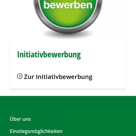
Initiativbewerbung
Zur Initiativbewerbung
F
Über uns
o
Einstiegsmöglichkeiten
o