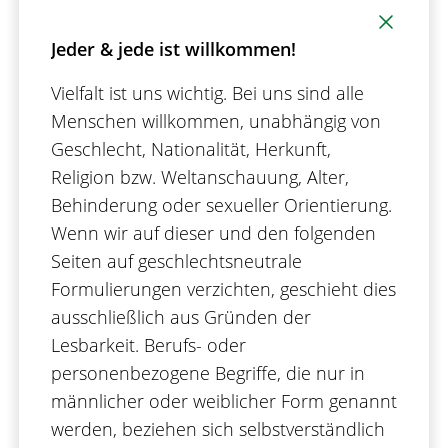
Jeder & jede ist willkommen!
Vielfalt ist uns wichtig. Bei uns sind alle
Menschen willkommen, unabhängig von
Geschlecht, Nationalität, Herkunft,
Religion bzw. Weltanschauung, Alter,
Behinderung oder sexueller Orientierung.
3. Vorstellungsgespräch
Wenn wir auf dieser und den folgenden
Seiten auf geschlechtsneutrale
Formulierungen verzichten, geschieht dies
Wenn uns Ihr erster Eindruck überzeugt,
ausschließlich aus Gründen der
möchten wir Sie gerne kennenlernen. Dazu
Lesbarkeit. Berufs- oder
laden wir Sie zu einem Gespräch, das in der
personenbezogene Begriffe, die nur in
Regel mit Vertretern der Fach- und der
männlicher oder weiblicher Form genannt
Personalabteilung stattfindet, zu uns nach
werden, beziehen sich selbstverständlich
Karlsruhe ein. Je nach Position und Wohnort