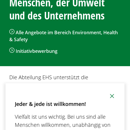
Menschen, der Umwelt
und des Unternehmens
Alle Angebote im Bereich Environment, Health
& Safety
Initiativbewerbung
Die Abteilung EHS unterstützt die
Unternehmensgruppe bei der Bereitstellung
sicherer und gesundheitsgerechter
Arbeitsplätze sowie bei der Prävention von
Jeder & jede ist willkommen!
Arbeitsunfällen und Berufskrankheiten. Dies
Vielfalt ist uns wichtig. Bei uns sind alle
beinhaltet insbesondere die Beurteilung von
Menschen willkommen, unabhängig von
arbeitsbedingten Gefährdungen, die Beratung