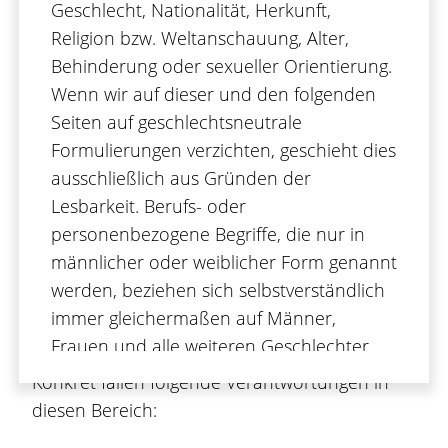
Geschlecht, Nationalität, Herkunft,
zur Gestaltung von Arbeitsschutzmaßnahmen
Religion bzw. Weltanschauung, Alter,
und die Schulung von Mitarbeitenden. Dabei
Behinderung oder sexueller Orientierung.
werden unterschiedlichste Themengebiete
Wenn wir auf dieser und den folgenden
behandelt, wie bspw. Maschinensicherheit,
Seiten auf geschlechtsneutrale
Brand- und Explosionsschutz, ein sicherer
Formulierungen verzichten, geschieht dies
Umgang mit Gefahrstoffen und Ergonomie.
ausschließlich aus Gründen der
Daneben spielt auch der Umweltschutz eine
Lesbarkeit. Berufs- oder
zentrale Rolle, insbesondere durch den
personenbezogene Begriffe, die nur in
Aufbau eines effektiven Abfallmanagements,
männlicher oder weiblicher Form genannt
der Beratung zum sicheren Versand
werden, beziehen sich selbstverständlich
gefährlicher Güter und der Überwachung von
immer gleichermaßen auf Männer,
Grenzwerten in Abwässern und Emissionen.
Frauen und alle weiteren Geschlechter.
Konkret fallen folgende Verantwortungen in
diesen Bereich: