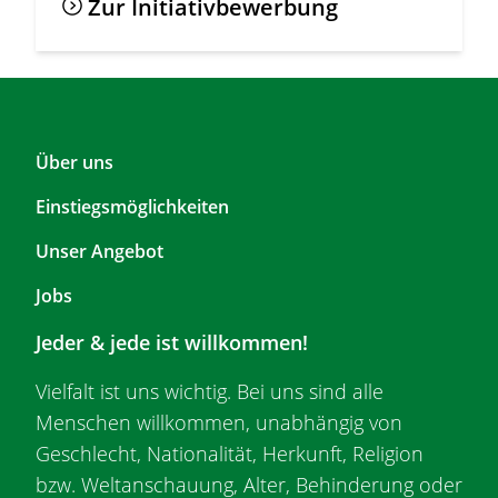
Zur Initiativbewerbung
F
Über uns
o
Einstiegsmöglichkeiten
o
t
Unser Angebot
e
r
Jobs
T
Jeder & jede ist willkommen!
o
p
Vielfalt ist uns wichtig. Bei uns sind alle
1
Menschen willkommen, unabhängig von
Geschlecht, Nationalität, Herkunft, Religion
bzw. Weltanschauung, Alter, Behinderung oder