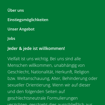
F
Über uns
o
Einstiegsmöglichkeiten
o
t
Unser Angebot
e
r
Jobs
T
Jeder & jede ist willkommen!
o
p
Vielfalt ist uns wichtig. Bei uns sind alle
1
Menschen willkommen, unabhängig von
Geschlecht, Nationalität, Herkunft, Religion
bzw. Weltanschauung, Alter, Behinderung oder
sexueller Orientierung. Wenn wir auf dieser
und den folgenden Seiten auf
geschlechtsneutrale Formulierungen
verzichten, geschieht dies ausschließlich aus