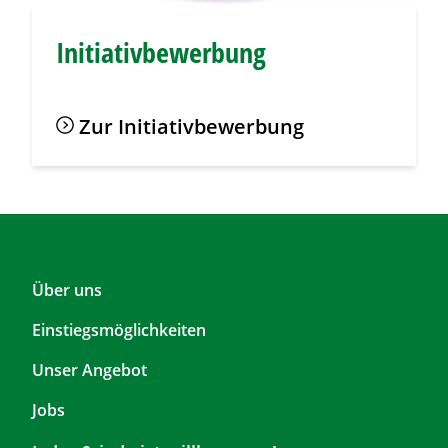
Initiativbewerbung
Zur Initiativbewerbung
F
Über uns
o
Einstiegsmöglichkeiten
o
t
Unser Angebot
e
r
Jobs
T